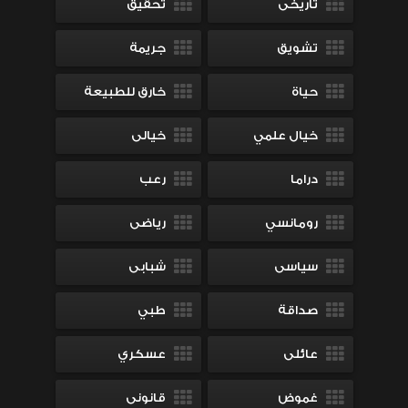
تاريخى
تحقيق
تشويق
جريمة
حياة
خارق للطبيعة
خيال علمي
خيالى
دراما
رعب
رومانسي
رياضى
سياسى
شبابى
صداقة
طبي
عائلى
عسكري
غموض
قانونى