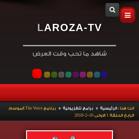
L
A
R
O
Z
A
-
T
V
شاهد ما تحب وقت العرض
»
»
انت هنا :
الرئيسية
برامج تلفزيونية
برنامج The Voice الموسم
الرابع الحلقة 1 الاولى 10-2-2018