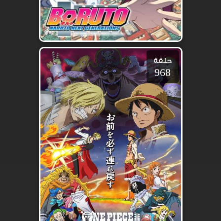
حلقة
968