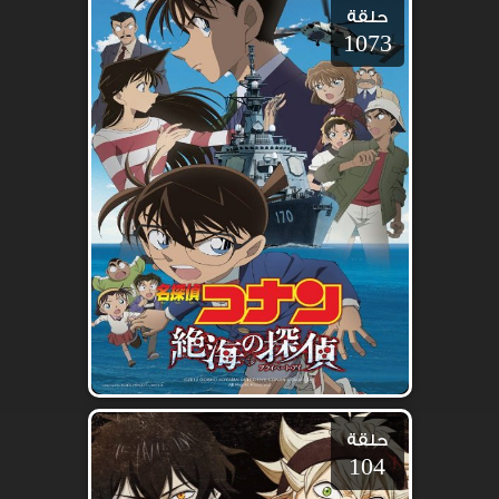
حلقة
1073
حلقة
104