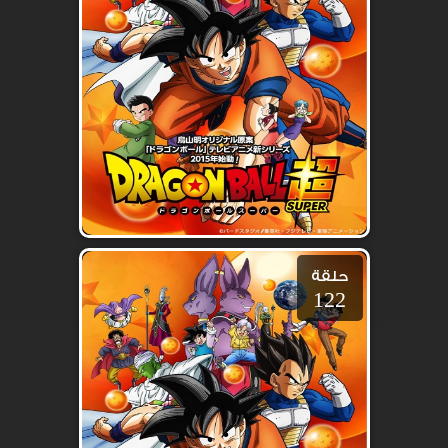
حلقة
122