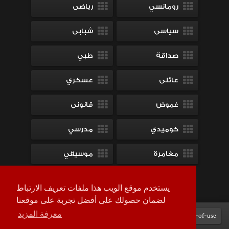
رومانسي
رياضى
سياسى
شبابى
صداقة
طبي
عائلى
عسكري
غموض
قانونى
كوميدي
مدرسي
مغامرة
موسيقي
ميلودراما
يستخدم موقع الويب هذا ملفات تعريف الارتباط
لضمان حصولك على أفضل تجربة على موقعنا
معرفة المزيد
Terms-of-use
DMCA
contact-us
سياسة الخصوصية