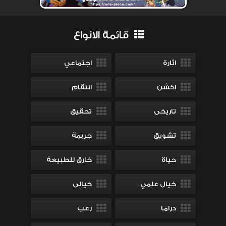
قائمة الانواع
اثارة
اجتماعي
اكشن
انتقام
تاريخى
تحقيق
تشويق
جريمة
حياة
خارق للطبيعة
خيال علمي
خيالى
دراما
رعب