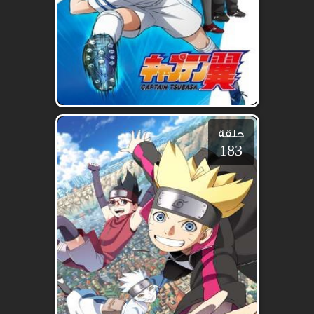
حلقة
183