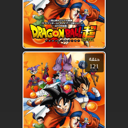
حلقة
121