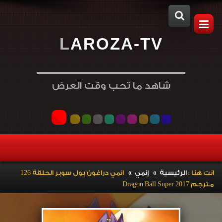
L
A
R
O
Z
A
-
T
V
شاهد ما تحب وقت العرض
»
»
انت هنا :
الرئيسية
إنمي
انمي دراغون بول سوبر الحلقة 126
مترجم Dragon Ball Super 2017