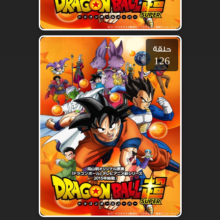
حلقة
126