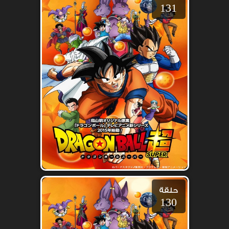
131
حلقة
130