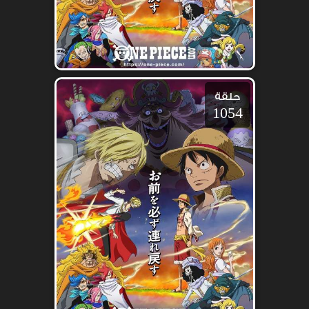
حلقة
1054