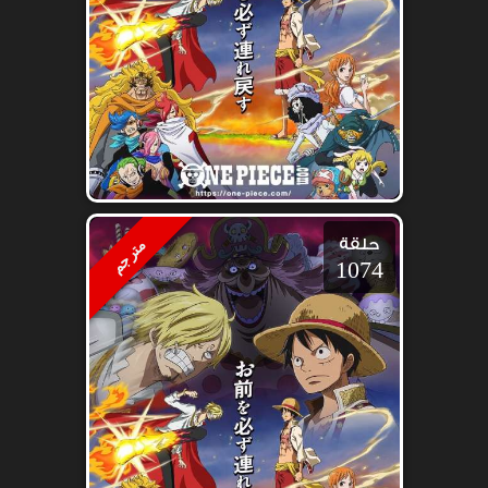
حلقة
مترجم
1074