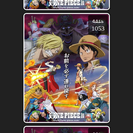
حلقة
1053