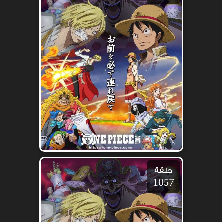
حلقة
1057