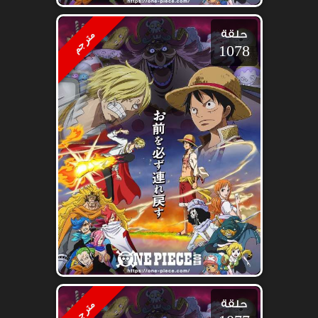
حلقة
مترجم
1078
حلقة
مترجم