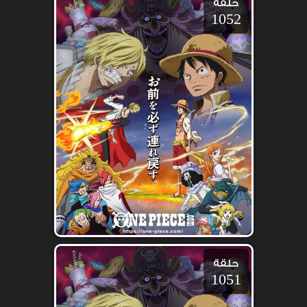
حلقة
1052
حلقة
1051