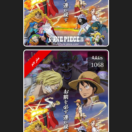
حلقة
مترجم
1068