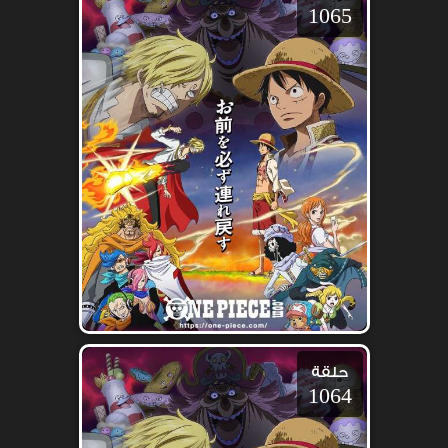
1065
حلقة
1064