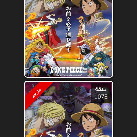
حلقة
مترجم
1075