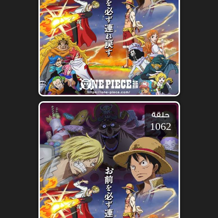
حلقة
1062