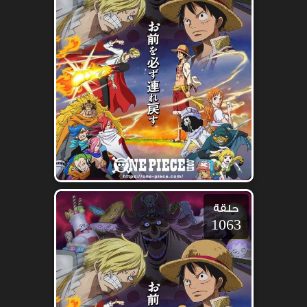
حلقة
1063