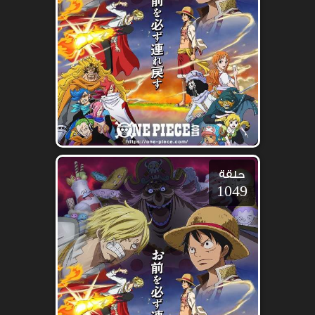
حلقة
1049