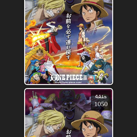
حلقة
1050