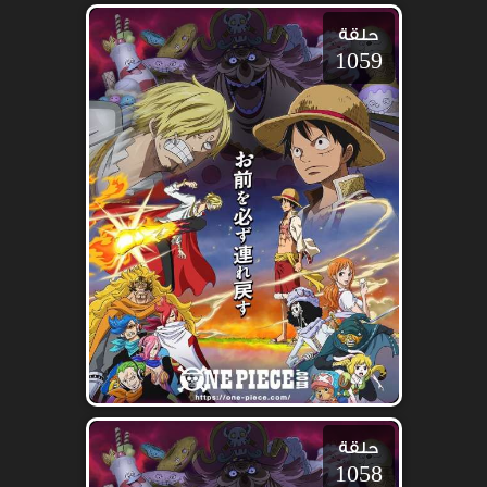
حلقة
1059
حلقة
1058