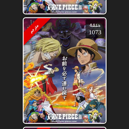
حلقة
مترجم
1073