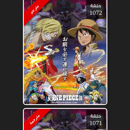
حلقة
مترجم
1072
مترجمة
حلقة
1071