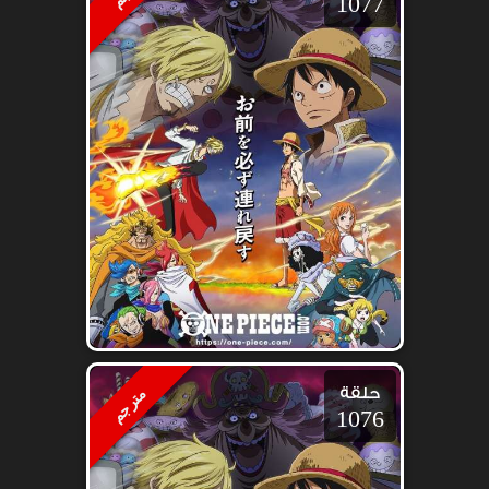
1077
حلقة
مترجم
1076