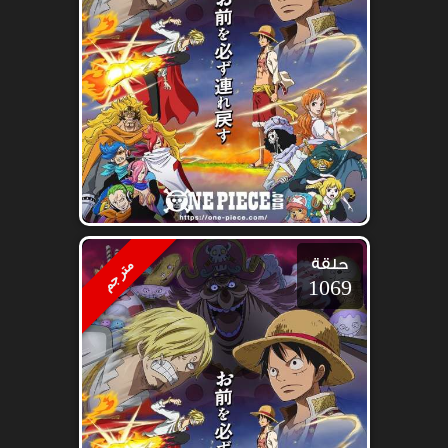
حلقة
مترجم
1069