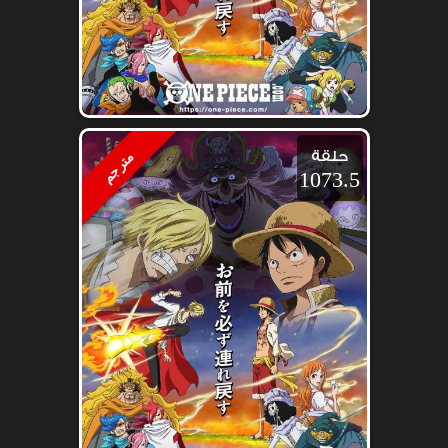
حلقة
مترجم
1073.5