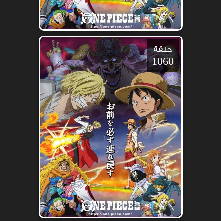
حلقة
1060