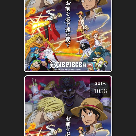
حلقة
1056