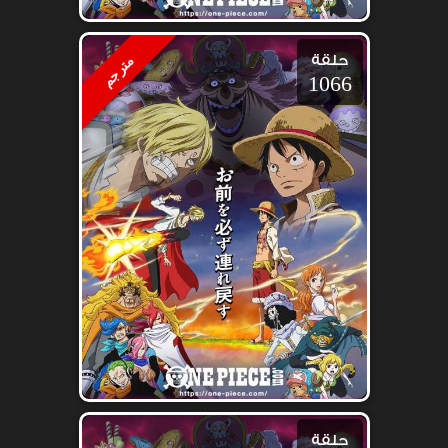
حلقة
مترجم
1066
حلقة