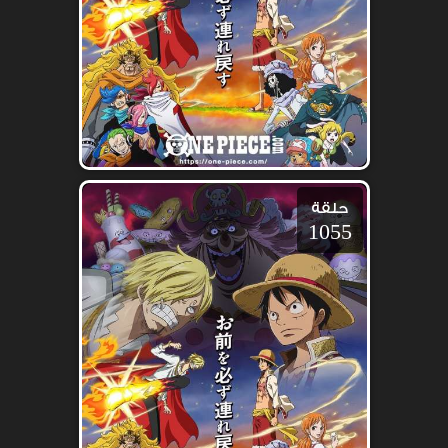
حلقة
1055