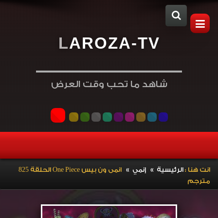
L
A
R
O
Z
A
-
T
V
شاهد ما تحب وقت العرض
»
»
انت هنا :
الرئيسية
إنمي
انمى ون بيس One Piece الحلقة 825
مترجم