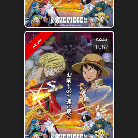
حلقة
مترجم
1067