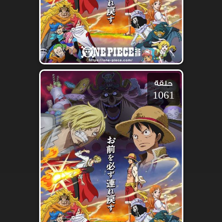
حلقة
1061