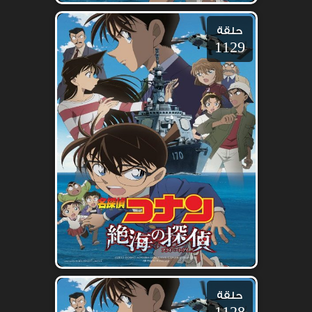
حلقة
1129
حلقة
1128