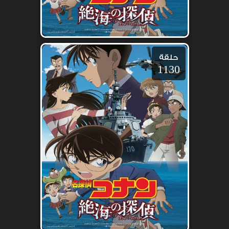
حلقة
1130