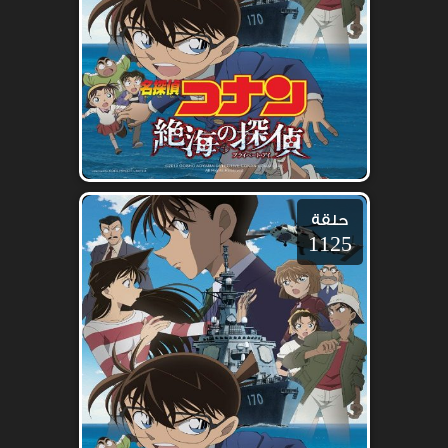
حلقة
1125