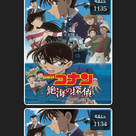
حلقة
1135
حلقة
1134