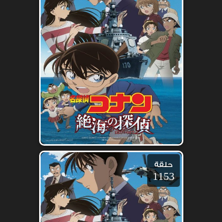
حلقة
1153