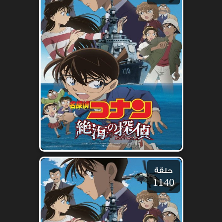
حلقة
1140