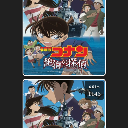
حلقة
1146