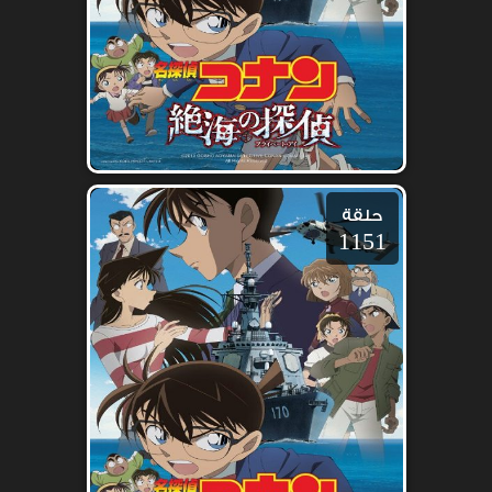
حلقة
1151