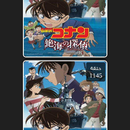
حلقة
1145