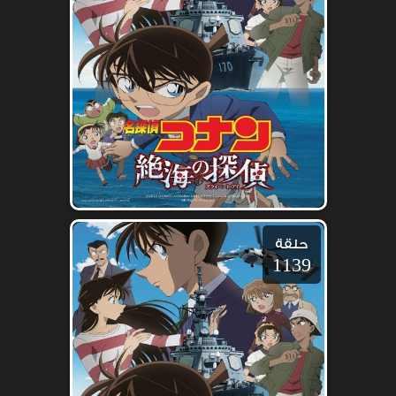
حلقة
1139