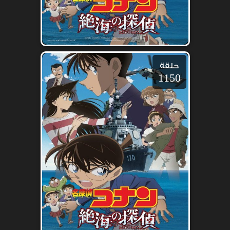
حلقة
1150