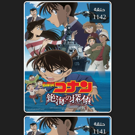
حلقة
1142
حلقة
1141