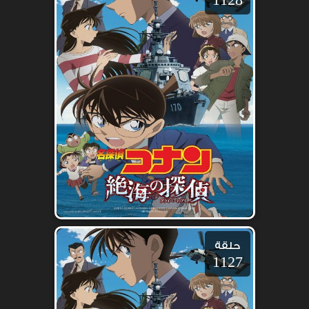
حلقة
1127