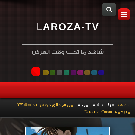
L
A
R
O
Z
A
-
T
V
شاهد ما تحب وقت العرض
»
»
انت هنا :
الرئيسية
إنمي
انمى المحقق كونان الحلقة 975
مترجمة Detective Conan