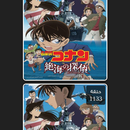
حلقة
1133