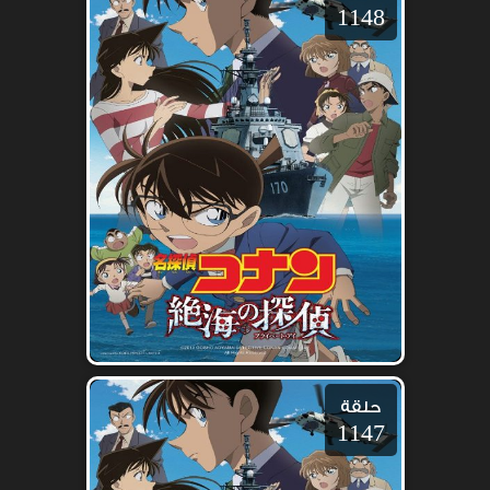
1148
حلقة
1147