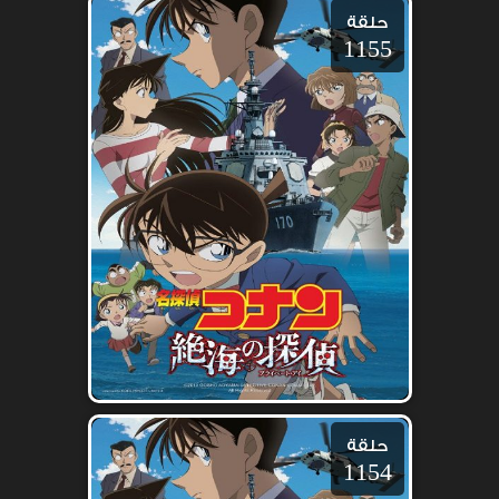
حلقة
1155
حلقة
1154