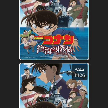
حلقة
1126