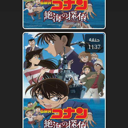
حلقة
1137