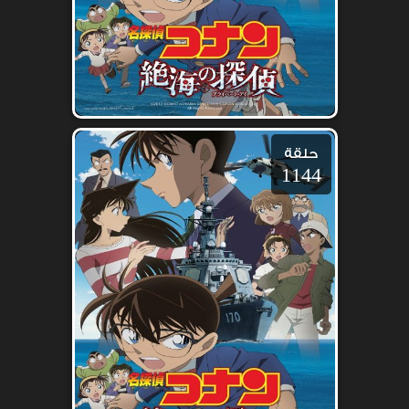
حلقة
1144