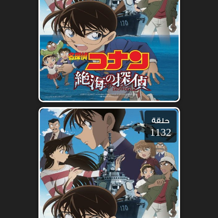
حلقة
1132