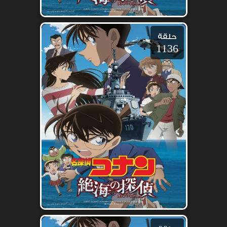
حلقة
1136