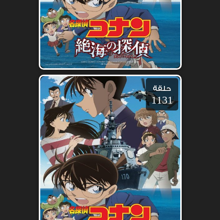
حلقة
1131