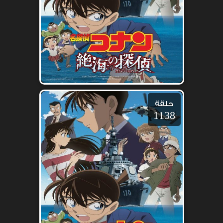
حلقة
1138