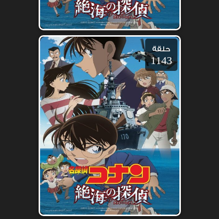
حلقة
1143