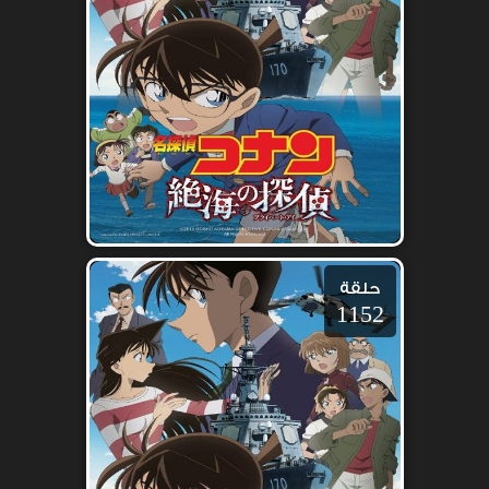
حلقة
1152