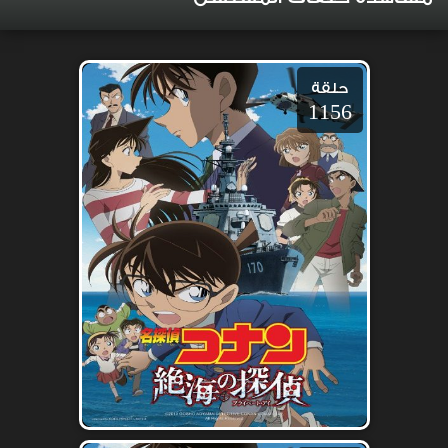
حلقة
1156