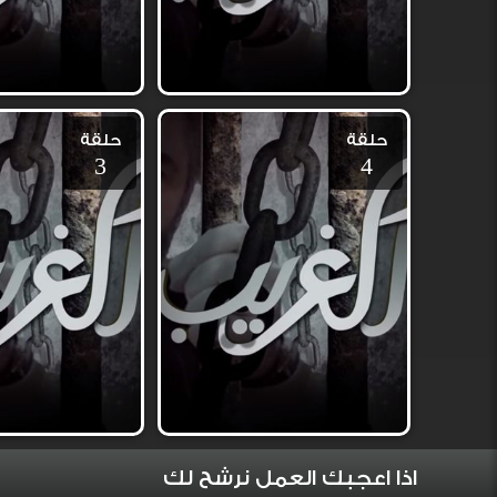
حلقة
حلقة
3
4
اذا اعجبك العمل نرشح لك