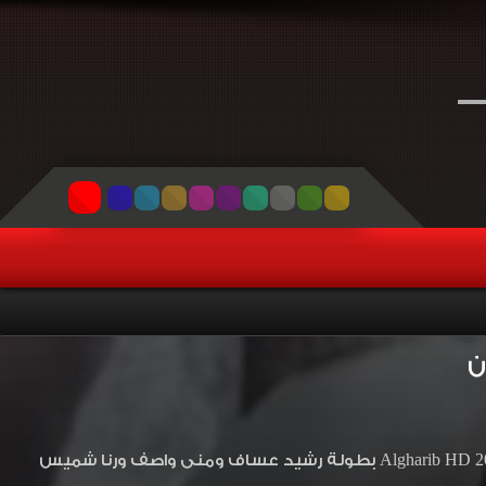
مشاهدة وتحميل الحلقة 25 الخامسة والعشرون من المسلسل السوري الغريب 2017 Algharib HD بطولة رشيد عساف ومنى واصف ورنا شميس