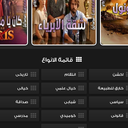
قائمة الانواع
اكشن
انتقام
تاريخى
خارق للطبيعة
خيال علمي
خيالى
سياسى
شبابى
صداقة
قانونى
كوميدي
مدرسي