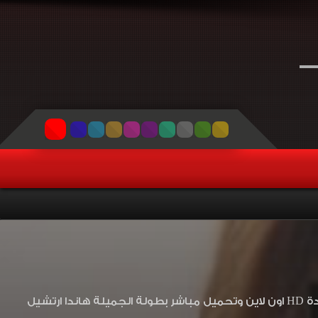
مشاهدة وتحميل المسلسل التركي حلقة الحلقة Halka 2019 Bolum 8 مترجم بجودة HD اون لاين وتحميل مباشر بطولة الجميلة هاندا ارتشيل