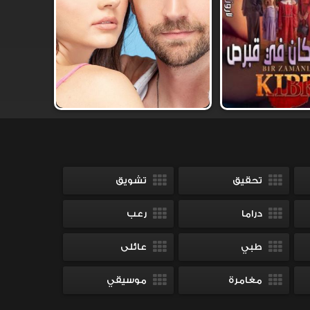
تحقيق
تشويق
دراما
رعب
طبي
عائلى
مغامرة
موسيقي