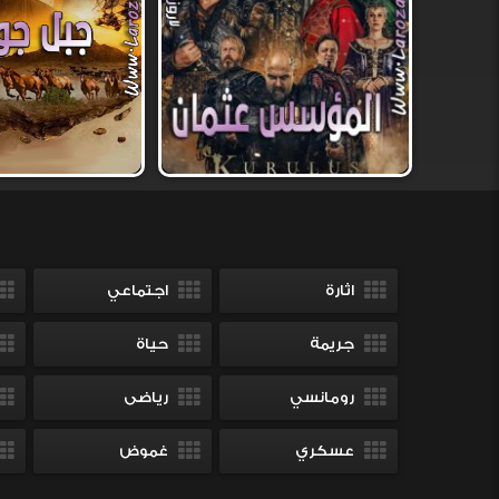
اثارة
اجتماعي
جريمة
حياة
رومانسي
رياضى
عسكري
غموض