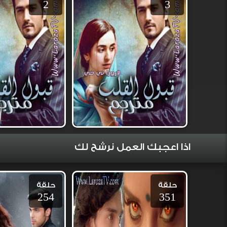
2
3
اذا اعجبك العمل نرشح لك
حلقة
حلقة
254
351