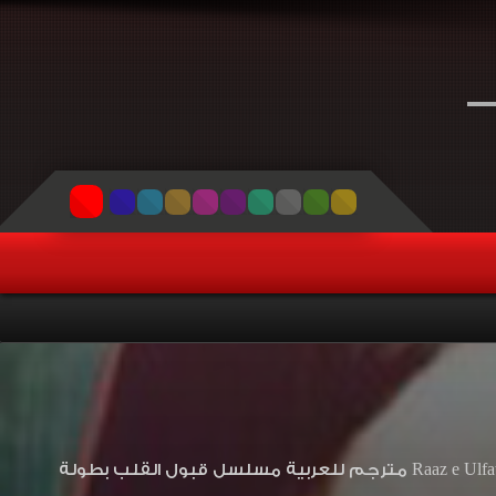
مشاهدة وتحميل المسلسل الباكستاني قبول القلب الحلقة 13 مترجم مسلسل Raaz e Ulfat مترجم للعربية مسلسل قبول القلب بطولة